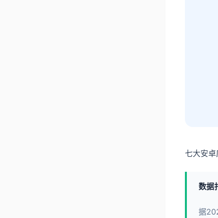
七大安卓
数据
据2