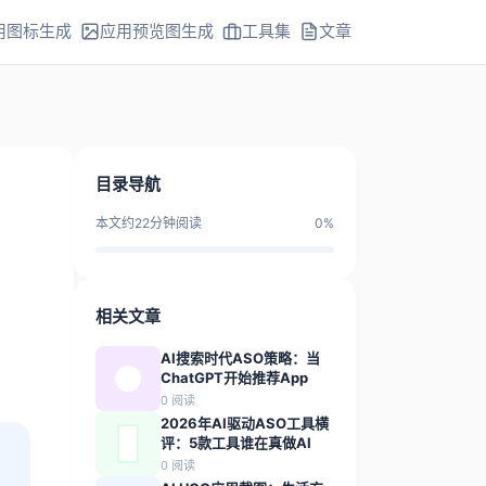
用图标生成
应用预览图生成
工具集
文章
目录导航
本文约
22
分钟阅读
0
%
：
相关文章
AI搜索时代ASO策略：当
ChatGPT开始推荐App
0
阅读
2026年AI驱动ASO工具横
评：5款工具谁在真做AI
0
阅读