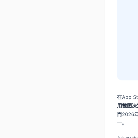
在App 
用截图决
而202
一。