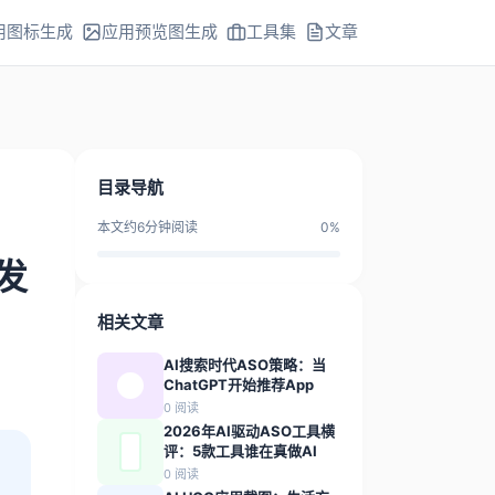
用图标生成
应用预览图生成
工具集
文章
目录导航
本文约
6
分钟阅读
0
%
发
相关文章
AI搜索时代ASO策略：当
ChatGPT开始推荐App
0
阅读
2026年AI驱动ASO工具横
评：5款工具谁在真做AI
0
阅读