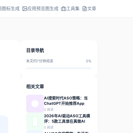
用图标生成
应用预览图生成
工具集
文章
目录导航
本文约
7
分钟阅读
0
%
相关文章
AI搜索时代ASO策略：当
ChatGPT开始推荐App
0
阅读
2026年AI驱动ASO工具横
评：5款工具谁在真做AI
0
阅读