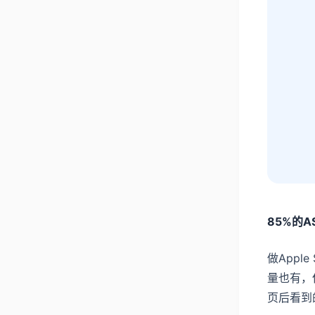
85%的
做Appl
量也有，
页后看到