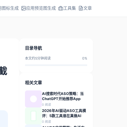
用图标生成
应用预览图生成
工具集
文章
目录导航
本文约
5
分钟阅读
0
%
截
相关文章
AI搜索时代ASO策略：当
ChatGPT开始推荐App
0
阅读
2026年AI驱动ASO工具横
评：5款工具谁在真做AI
0
阅读