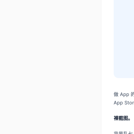
做 Ap
App S
裸截图。
背景乱七