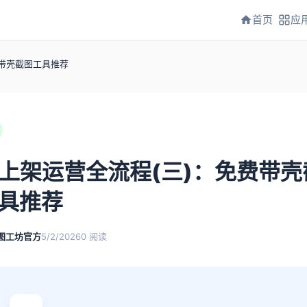
首页
应
费带壳截图工具推荐
p上架运营全流程(三)：免费带壳
具推荐
图工坊官方
5/2/2026
0
阅读