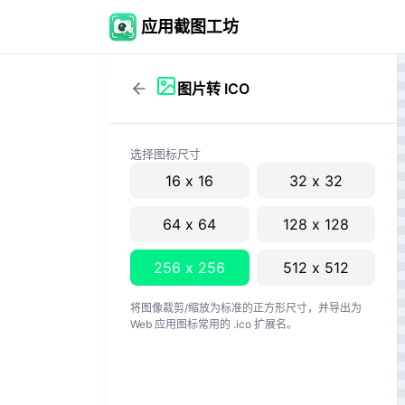
应用截图工坊
图片转 ICO
选择图标尺寸
16
x
16
32
x
32
64
x
64
128
x
128
256
x
256
512
x
512
将图像裁剪/缩放为标准的正方形尺寸，并导出为
Web 应用图标常用的 .ico 扩展名。